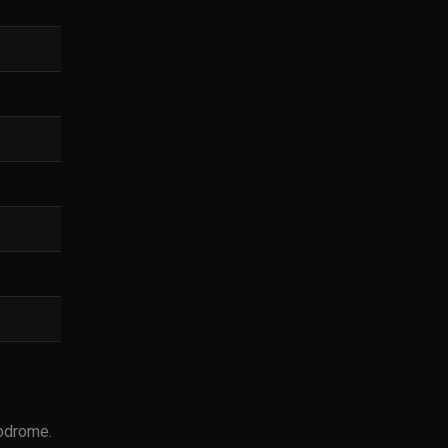
podrome.