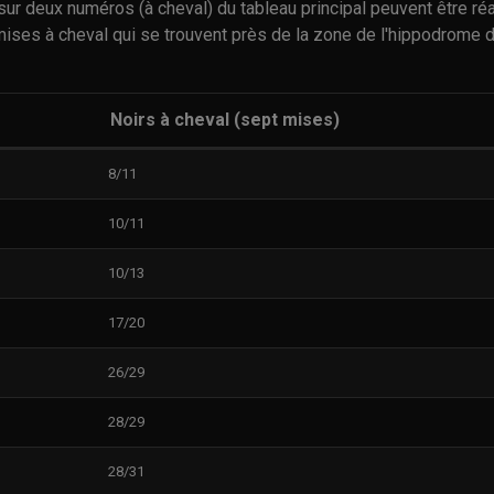
ur deux numéros (à cheval) du tableau principal peuvent être ré
ses à cheval qui se trouvent près de la zone de l'hippodrome d
Noirs à cheval (sept mises)
8/11
10/11
10/13
17/20
26/29
28/29
28/31