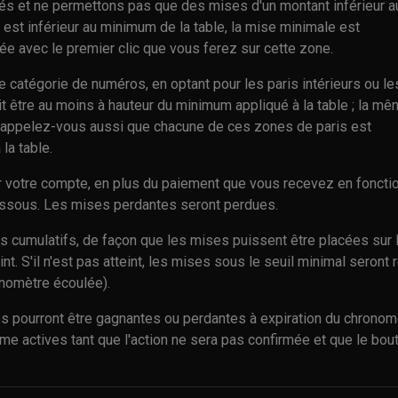
 et ne permettons pas que des mises d'un montant inférieur a
 est inférieur au minimum de la table, la mise minimale est
e avec le premier clic que vous ferez sur cette zone.
 catégorie de numéros, en optant pour les paris intérieurs ou le
t être au moins à hauteur du minimum appliqué à la table ; la mê
. Rappelez-vous aussi que chacune de ces zones de paris est
la table.
sur votre compte, en plus du paiement que vous recevez en foncti
essous. Les mises perdantes seront perdues.
rs cumulatifs, de façon que les mises puissent être placées sur 
nt. S'il n'est pas atteint, les mises sous le seuil minimal seront 
onomètre écoulée).
ses pourront être gagnantes ou perdantes à expiration du chronom
e actives tant que l'action ne sera pas confirmée et que le bou