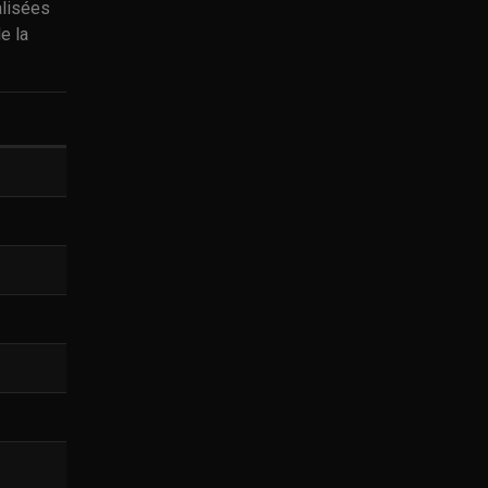
alisées
e la