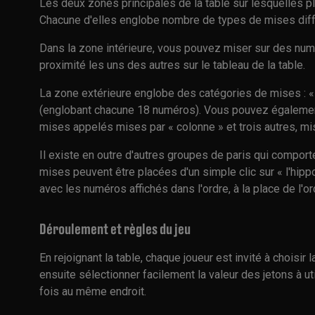
Les deux zones principales de la table sur lesquelles pla
Chacune d'elles englobe nombre de types de mises diff
Dans la zone intérieure, vous pouvez miser sur des num
proximité les uns des autres sur le tableau de la table.
La zone extérieure englobe des catégories de mises : « pa
(englobant chacune 18 numéros). Vous pouvez également
mises appelés mises par « colonne » et trois autres, mi
Il existe en outre d'autres groupes de paris qui comport
mises peuvent être placées d'un simple clic sur « l'hippo
avec les numéros affichés dans l'ordre, à la place de l'o
Déroulement et règles du jeu
En rejoignant la table, chaque joueur est invité à choisir 
ensuite sélectionner facilement la valeur des jetons à ut
fois au même endroit.