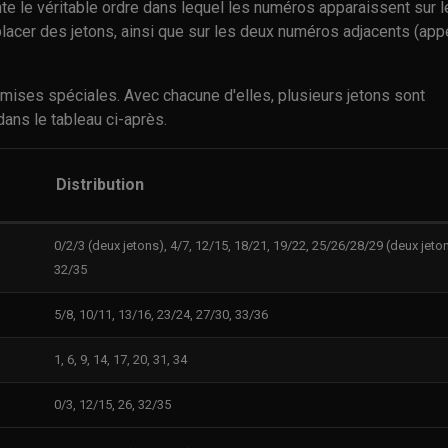
nte le véritable ordre dans lequel les numéros apparaissent sur l
placer des jetons, ainsi que sur les deux numéros adjacents (app
 mises spéciales. Avec chacune d'elles, plusieurs jetons sont
ans le tableau ci-après.
Distribution
0/2/3 (deux jetons), 4/7, 12/15, 18/21, 19/22, 25/26/28/29 (deux jeto
32/35
5/8, 10/11, 13/16, 23/24, 27/30, 33/36
1, 6, 9, 14, 17, 20, 31, 34
0/3, 12/15, 26, 32/35