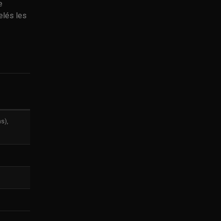
e
elés les
ns),