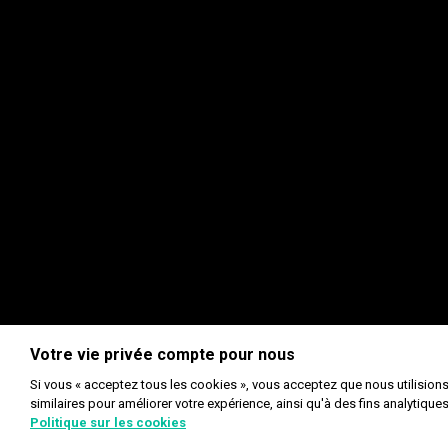
Votre vie privée compte pour nous
Si vous « acceptez tous les cookies », vous acceptez que nous utilision
similaires pour améliorer votre expérience, ainsi qu'à des fins analytique
Politique sur les cookies
Informations
Poker