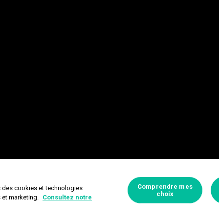
Comprendre mes
s des cookies et technologies
choix
s et marketing.
Consultez notre
Casino