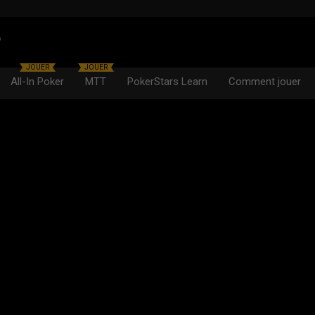
JOUER
JOUER
All-In Poker
MTT
PokerStars Learn
Comment jouer