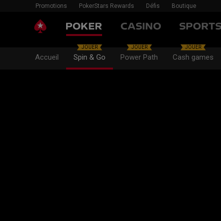
Promotions
PokerStars Rewards
Défis
Boutique
JOUER
JOUER
JOUER
Accueil
Spin & Go
Power Path
Cash games