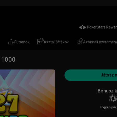
PokerStars Rewa
Futamok
Asztali játékok
Azonnali nyeremén
ó
s 1000
Játssz 
Bónusz 
Ingyen pör