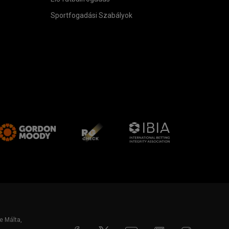
Sportfogadási Szabályok
Labs
gamblingtherapy
ESSA
e Málta,