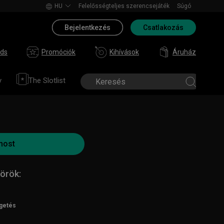
HU
Felelősségteljes szerencsejáték
Súgó
Bejelentkezés
Csatlakozás
rds
Promóciók
Kihívások
Áruház
y
The Slotlist
most
körök
:
getés