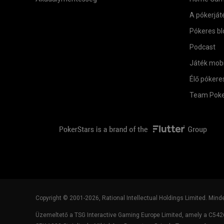
A pókerjá
Pókeres bl
Podcast
Játék mob
Élő póker
Team Poke
flut
Copyright © 2001-2026, Rational Intellectual Holdings Limited. Minde
Üzemeltető a TSG Interactive Gaming Europe Limited, amely a C5426