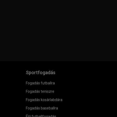
Sportfogadás
Fogadás futballra
Fogadás teniszre
Fogadás kosárlabdára
Fogadás baseballra
Élő futballfogadás