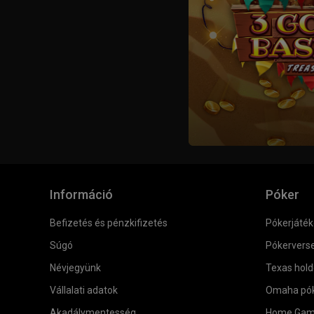
Információ
Póker
Befizetés és pénzkifizetés
Pókerjáté
Súgó
Pókervers
Névjegyünk
Texas hol
Vállalati adatok
Omaha pó
Akadálymentesség
Home Gam