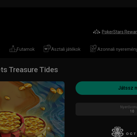
PokerStars Rewa
Futamok
Asztali játékok
Azonnali nyeremén
ó
ts Treasure Tides
Játssz 
Nyerővon
10