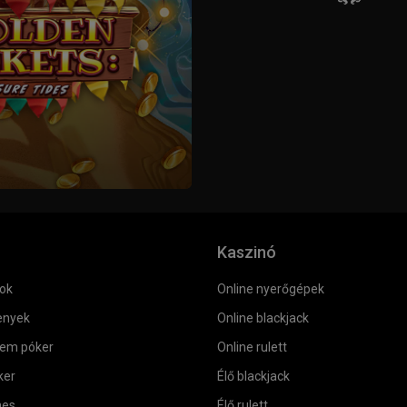
Kaszinó
kok
Online nyerőgépek
enyek
Online blackjack
dem póker
Online rulett
ker
Élő blackjack
es
Élő rulett