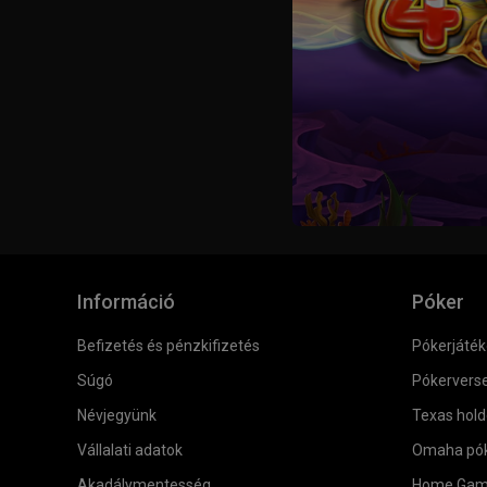
Információ
Póker
Befizetés és pénzkifizetés
Pókerjáté
Súgó
Pókervers
Névjegyünk
Texas hol
Vállalati adatok
Omaha pó
Akadálymentesség
Home Gam