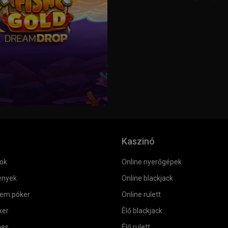
Kaszinó
kok
Online nyerőgépek
enyek
Online blackjack
dem póker
Online rulett
ker
Élő blackjack
es
Élő rulett