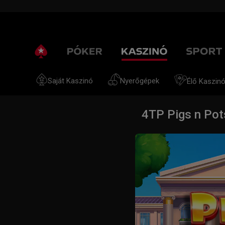
Saját Kaszinó
Nyerőgépek
Élő Kaszin
4TP Pigs n Pot