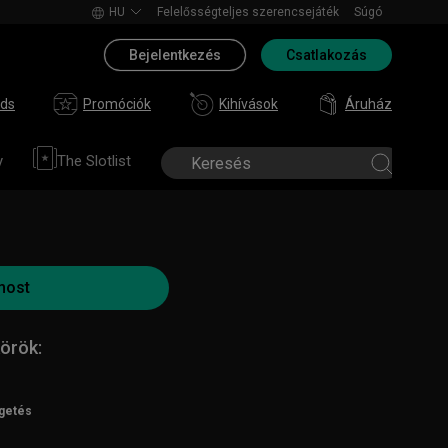
HU
Felelősségteljes szerencsejáték
Súgó
Bejelentkezés
Csatlakozás
rds
Promóciók
Kihívások
Áruház
y
The Slotlist
most
körök
:
getés