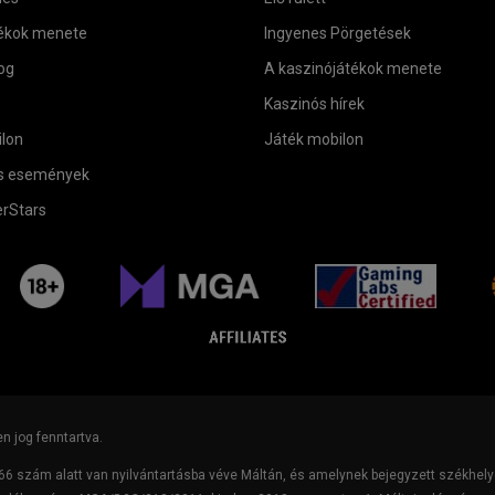
tékok menete
Ingyenes Pörgetések
og
A kaszinójátékok menete
Kaszinós hírek
ilon
Játék mobilon
es események
rStars
terLogo
plus18
mga
gaming
affiliates
n jog fenntartva.
6 szám alatt van nyilvántartásba véve Máltán, és amelynek bejegyzett székhely