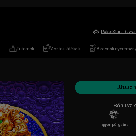
PokerStars Rewa
Futamok
Asztali játékok
Azonnali nyeremén
ó
Játssz 
Bónusz 
Ingyen pörgetés