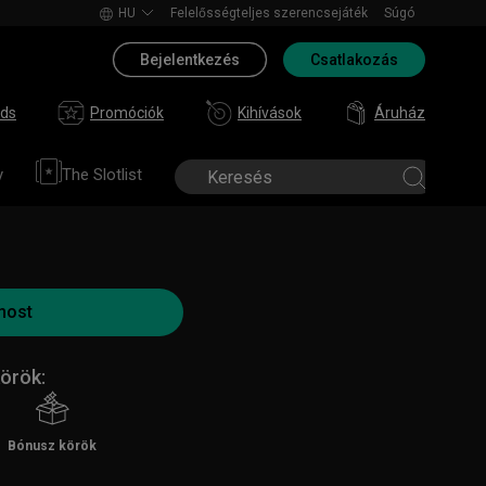
HU
Felelősségteljes szerencsejáték
Súgó
Bejelentkezés
Csatlakozás
rds
Promóciók
Kihívások
Áruház
y
The Slotlist
most
körök
:
Bónusz körök