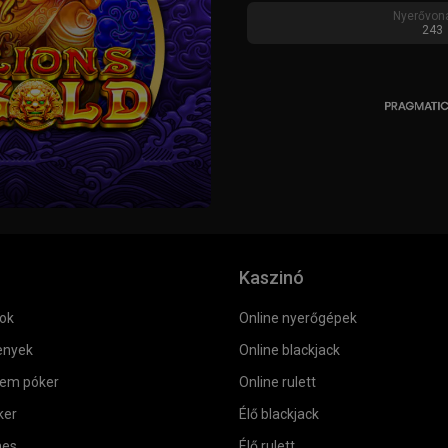
Nyerővon
243
Kaszinó
kok
Online nyerőgépek
enyek
Online blackjack
dem póker
Online rulett
ker
Élő blackjack
es
Élő rulett