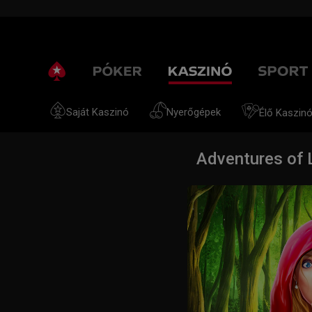
Saját Kaszinó
Nyerőgépek
Élő Kaszin
Adventures of L