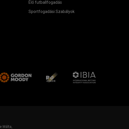
Élő futballfogadás
Sportfogadási Szabályok
Labs
gamblingtherapy
ESSA
e Málta,