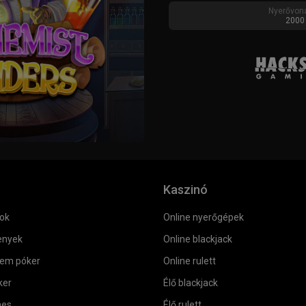
Nyerővon
2000
Kaszinó
kok
Online nyerőgépek
enyek
Online blackjack
dem póker
Online rulett
ker
Élő blackjack
es
Élő rulett