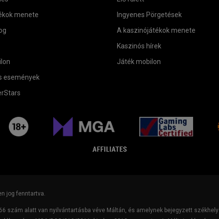
tékok menete
Ingyenes Pörgetések
og
A kaszinójátékok menete
Kaszinós hírek
ilon
Játék mobilon
es események
rStars
terLogo
plus18
mga
gaming
affiliates
n jog fenntartva.
6 szám alatt van nyilvántartásba véve Máltán, és amelynek bejegyzett székhely