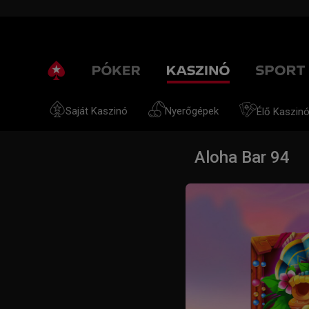
Saját Kaszinó
Nyerőgépek
Élő Kaszin
Aloha Bar 94