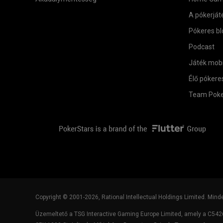
A pókerjá
Pókeres bl
Podcast
Játék mob
Élő póker
Team Poke
flut
Copyright © 2001-2026, Rational Intellectual Holdings Limited. Minde
Üzemeltető a TSG Interactive Gaming Europe Limited, amely a C5426