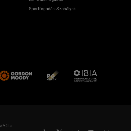
Sportfogadási Szabályok
Labs
gamblingtherapy
ESSA
e Málta,