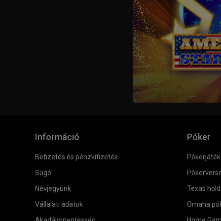
Információ
Póker
Befizetés és pénzkifizetés
Pókerjáté
Súgó
Pókervers
Névjegyünk
Texas hol
Vállalati adatok
Omaha pó
Akadálymentesség
Home Gam