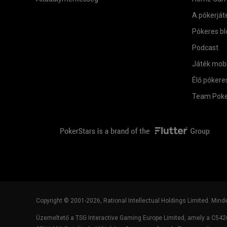
A pókerjá
Pókeres bl
Podcast
Játék mob
Élő póker
Team Poke
flut
Copyright © 2001-2026, Rational Intellectual Holdings Limited. Minde
Üzemeltető a TSG Interactive Gaming Europe Limited, amely a C5426