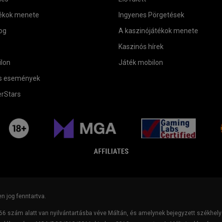
tékok menete
Ingyenes Pörgetések
og
A kaszinójátékok menete
Kaszinós hírek
ilon
Játék mobilon
es események
rStars
terLogo
plus18
mga
gaming
affiliates
n jog fenntartva.
6 szám alatt van nyilvántartásba véve Máltán, és amelynek bejegyzett székhely