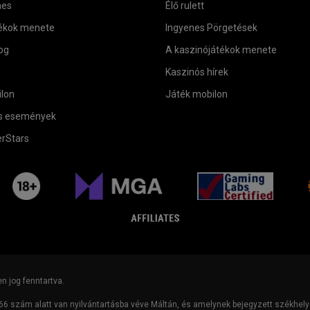
es
Élő rulett
tékok menete
Ingyenes Pörgetések
og
A kaszinójátékok menete
Kaszinós hírek
ilon
Játék mobilon
es események
rStars
terLogo
plus18
mga
gaming
affiliates
n jog fenntartva.
6 szám alatt van nyilvántartásba véve Máltán, és amelynek bejegyzett székhely