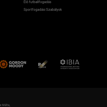
Élő futballfogadás
Sportfogadási Szabályok
Labs
gamblingtherapy
ESSA
e Málta,