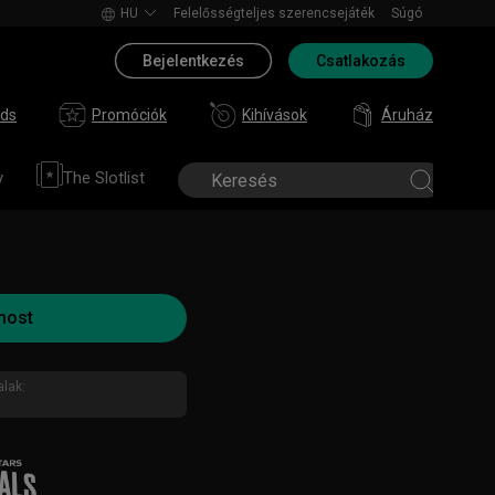
HU
Felelősségteljes szerencsejáték
Súgó
Bejelentkezés
Csatlakozás
rds
Promóciók
Kihívások
Áruház
y
The Slotlist
most
alak
: