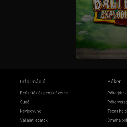
Információ
Póker
Befizetés és pénzkifizetés
Pókerjáté
Súgó
Pókervers
Névjegyünk
Texas hol
Vállalati adatok
Omaha pó