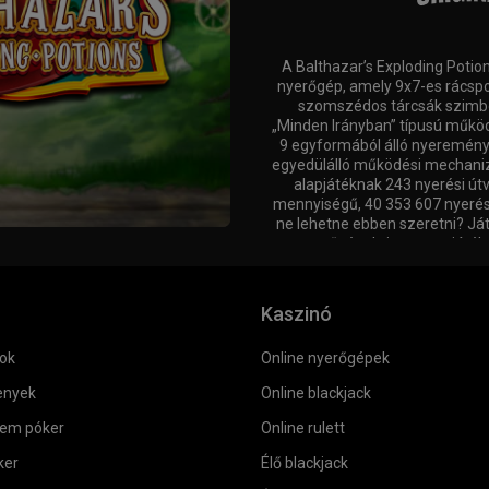
A Balthazar’s Exploding Potio
nyerőgép, amely 9x7-es rácspozí
szomszédos tárcsák szimb
„Minden Irányban” típusú működési
9 egyformából álló nyeremény
egyedülálló működési mechan
alapjátéknak 243 nyerési út
mennyiségű, 40 353 607 nyerési
ne lehetne ebben szeretni? Já
nyerőgépek, ingyenes játéko
bájitalok, mágia, varáz
Kaszinó
kok
Online nyerőgépek
enyek
Online blackjack
dem póker
Online rulett
ker
Élő blackjack