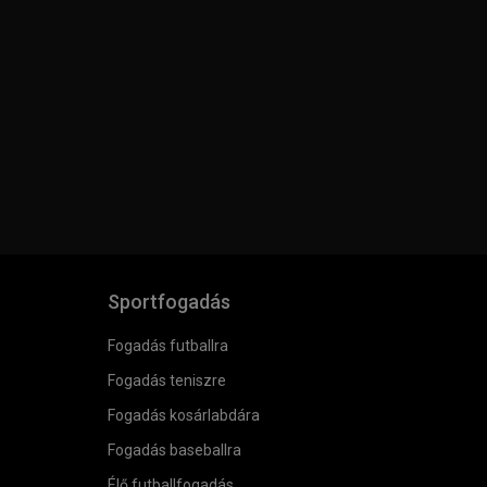
Sportfogadás
Fogadás futballra
Fogadás teniszre
Fogadás kosárlabdára
Fogadás baseballra
Élő futballfogadás