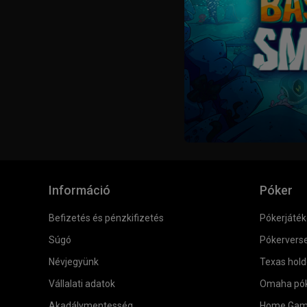
Információ
Póker
Befizetés és pénzkifizetés
Pókerjáté
Súgó
Pókervers
Névjegyünk
Texas hol
Vállalati adatok
Omaha pó
Akadálymentesség
Home Gam