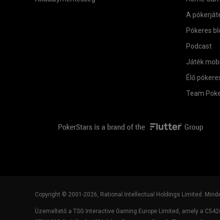
A pókerjá
Pókeres bl
Podcast
Játék mob
Élő póker
Team Poke
flut
Copyright © 2001-2026, Rational Intellectual Holdings Limited. Minde
Üzemeltető a TSG Interactive Gaming Europe Limited, amely a C5426