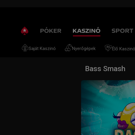
Saját Kaszinó
Nyerőgépek
Élő Kaszin
Bass Smash
5 670,26 USD