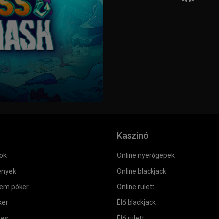
Kaszinó
kok
Online nyerőgépek
enyek
Online blackjack
dem póker
Online rulett
ker
Élő blackjack
es
Élő rulett