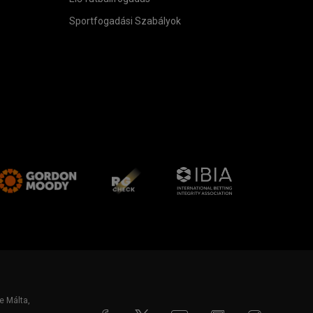
Sportfogadási Szabályok
Labs
gamblingtherapy
ESSA
e Málta,