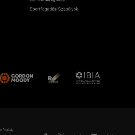
Sportfogadási Szabályok
Labs
gamblingtherapy
ESSA
e Málta,