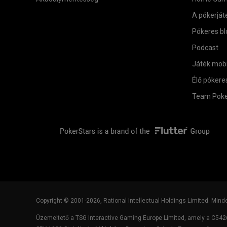
A pókerjá
Pókeres bl
Podcast
Játék mob
Élő póker
Team Poke
flut
Copyright © 2001-2026, Rational Intellectual Holdings Limited. Minde
Üzemeltető a TSG Interactive Gaming Europe Limited, amely a C5426