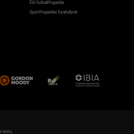
Élő futballfogadás
Sportfogadási Szabályok
Labs
gamblingtherapy
ESSA
e Málta,