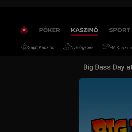
Saját Kaszinó
Nyerőgépek
Élő Kaszin
Big Bass Day a