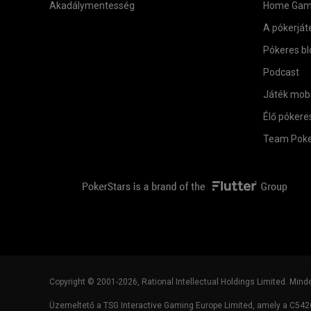
Akadálymentesség
Home Gam
A pókerjá
Pókeres bl
Podcast
Játék mob
Élő póker
Team Poke
flut
Copyright © 2001-2026, Rational Intellectual Holdings Limited. Minde
Üzemeltető a TSG Interactive Gaming Europe Limited, amely a C5426