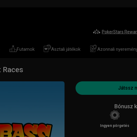
PokerStars Rewa
Futamok
Asztali játékok
Azonnali nyeremén
ó
t Races
Játssz 
Bónusz 
Ingyen pörgetés