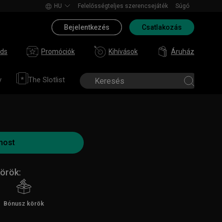
HU
Felelősségteljes szerencsejáték
Súgó
Bejelentkezés
Csatlakozás
rds
Promóciók
Kihívások
Áruház
y
The Slotlist
most
körök
:
Bónusz körök