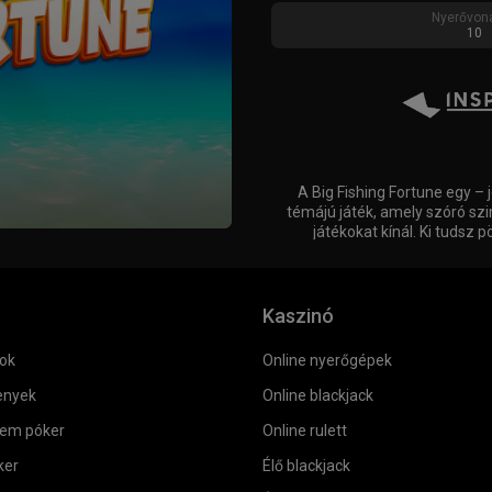
Nyerővon
10
A Big Fishing Fortune egy – j
témájú játék, amely szóró s
játékokat kínál. Ki tudsz p
nyereményt? Játék jellemzői: 
szóró szimbólum, dzsoli s
különleges kör, ingyenes játé
Kaszinó
kok
Online nyerőgépek
enyek
Online blackjack
dem póker
Online rulett
ker
Élő blackjack