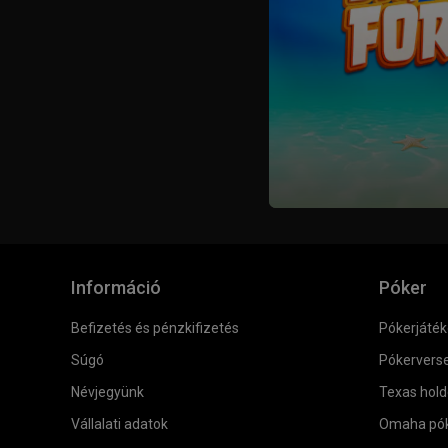
Információ
Póker
Befizetés és pénzkifizetés
Pókerjáté
Súgó
Pókervers
Névjegyünk
Texas hol
Vállalati adatok
Omaha pó