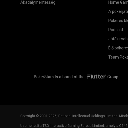
Akadálymentesség
Home Gam
A pókerjá
Pókeres bl
Podcast
Játék mob
Élő póker
Team Poke
flut
Copyright © 2001-2026, Rational Intellectual Holdings Limited. Minde
Üzemeltető a TSG Interactive Gaming Europe Limited, amely a C5426