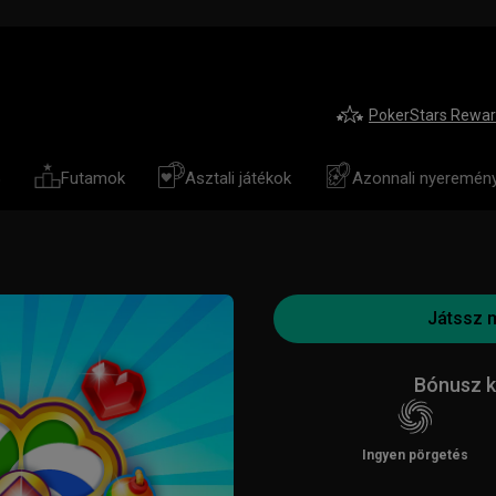
PokerStars Rewa
Futamok
Asztali játékok
Azonnali nyeremén
ó
Játssz 
Bónusz 
Ingyen pörgetés