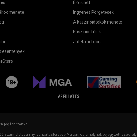
es
Élő rulett
tékok menete
Ingyenes Pörgetések
og
A kaszinójátékok menete
Kaszinós hírek
ilon
Játék mobilon
es események
rStars
terLogo
plus18
mga
gaming
affiliates
n jog fenntartva.
6 szám alatt van nyilvántartásba véve Máltán, és amelynek bejegyzett székhely