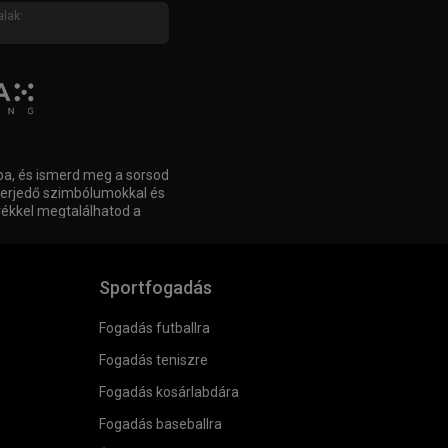
alak
:
ba, és ismerd meg a sorsod
iterjedő szimbólumokkal és
rékkel megtalálhatod a
tékaidat. Vajon mit rejt a
ax Gaming nyerőgép, szóró
ngyenes játékok, Egyiptom,
abeuszok.
Sportfogadás
Fogadás futballra
Fogadás teniszre
Fogadás kosárlabdára
Fogadás baseballra