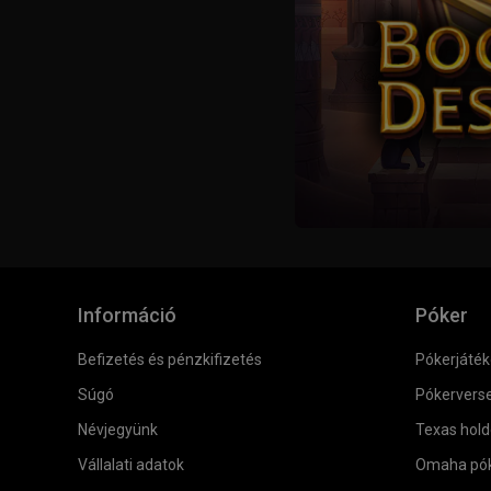
Információ
Póker
Befizetés és pénzkifizetés
Pókerjáté
Súgó
Pókervers
Névjegyünk
Texas hol
Vállalati adatok
Omaha pó