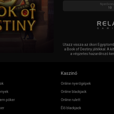
Nyerővon
10
Utazz vissza az ókori Egyiptom
a Book of Destiny játékkal. A k
a végzetes hazardírozó ke
szerencsédet és az ingyenes já
sorsod? Játék jellemzői: Rel
szimbólum, dzsoli szimbólum, i
kaland, szkar
Kaszinó
kok
Online nyerőgépek
enyek
Online blackjack
dem póker
Online rulett
ker
Élő blackjack