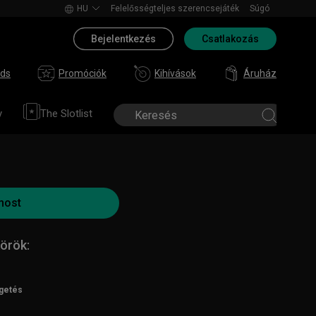
HU
Felelősségteljes szerencsejáték
Súgó
Bejelentkezés
Csatlakozás
rds
Promóciók
Kihívások
Áruház
y
The Slotlist
most
körök
:
getés