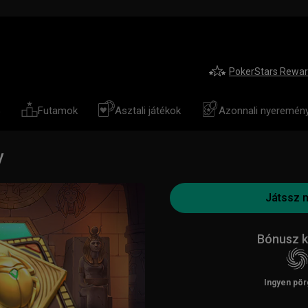
PokerStars Rewa
Futamok
Asztali játékok
Azonnali nyeremén
ó
y
Játssz 
Bónusz 
Ingyen pör