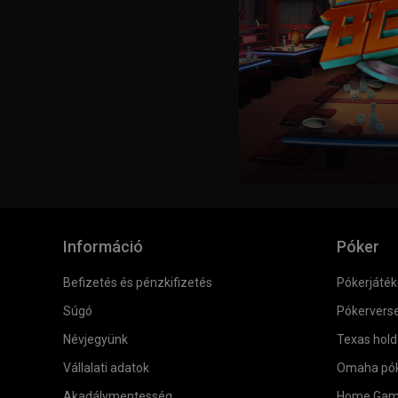
Információ
Póker
Befizetés és pénzkifizetés
Pókerjáté
Súgó
Pókervers
Névjegyünk
Texas hol
Vállalati adatok
Omaha pó
Akadálymentesség
Home Gam