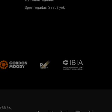
Sportfogadási Szabályok
Labs
gamblingtherapy
ESSA
e Málta,