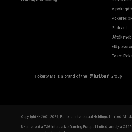
A pókerjá
Pókeres bl
Podcast
Játék mob
Élő póker
Team Poke
flut
Copyright © 2001-2026, Rational Intellectual Holdings Limited. Minde
Üzemeltető a TSG Interactive Gaming Europe Limited, amely a C5426