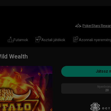
PokerStars Rewa
Futamok
Asztali játékok
Azonnali nyeremén
ó
Wild Wealth
Játssz 
Nyerővon
20