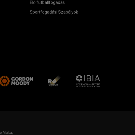
Élő futballfogadás
t.
Sportfogadási Szabályok
zak-amerikai határvidékre
képp próbáld ki a rengeteg
rőgépet
a weboldalunkon.
 kínál a Buffalo
 Wealth?
lth fő bónusz köre a
ések kör, amelyet három,
ólum kipörgetésével lehet
ni.
10 ingyenes pörgetéssel
Labs
gamblingtherapy
ESSA
 a harmadik, illetve minden
psz egy módosító funkciót.
a következők:
gyenes pörgetés
os szorzó, amely minden
lon érvényes
letlenszerű helyen minden
lönleges kör végéig
mbólumot kivéve minden
e Málta,
an kap egy Aranyérmét