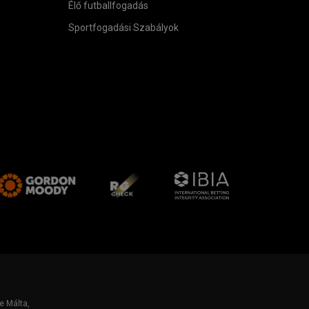
Élő futballfogadás
Sportfogadási Szabályok
Labs
gamblingtherapy
ESSA
e Málta,