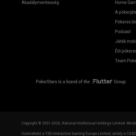
Akadálymentesség
Home Gam
A pókerjá
Pókeres bl
Podcast
Játék mob
Élő póker
Team Poke
flut
Copyright © 2001-2026, Rational Intellectual Holdings Limited. Minde
Üzemeltető a TSG Interactive Gaming Europe Limited, amely a C5426