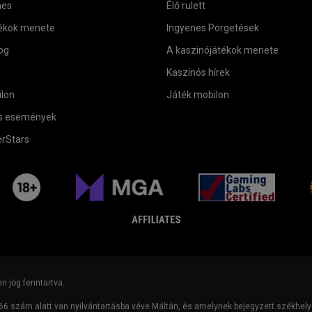
es
Élő rulett
tékok menete
Ingyenes Pörgetések
og
A kaszinójátékok menete
Kaszinós hírek
ilon
Játék mobilon
es események
rStars
terLogo
plus18
mga
gaming
affiliates
n jog fenntartva.
6 szám alatt van nyilvántartásba véve Máltán, és amelynek bejegyzett székhely