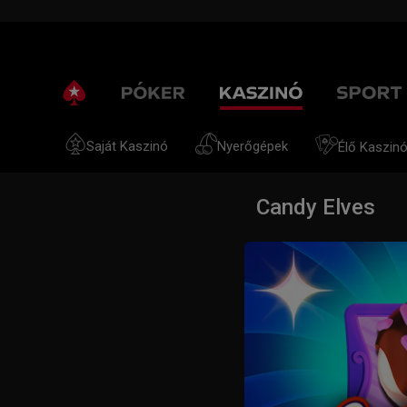
Saját Kaszinó
Nyerőgépek
Élő Kaszin
Candy Elves