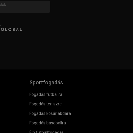
alak
:
Sportfogadás
Fogadás futballra
Fogadás teniszre
Fogadás kosárlabdára
Fogadás baseballra
Élő futballfogadás