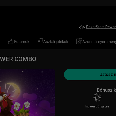
PokerStars Rewa
Futamok
Asztali játékok
Azonnali nyeremén
ó
POWER COMBO
Játssz 
Bónusz 
Ingyen pörgetés