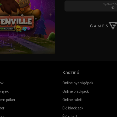
Nyerővon
40
Kaszinó
kok
Online nyerőgépek
enyek
Online blackjack
dem póker
Online rulett
ker
Élő blackjack
es
Élő rulett