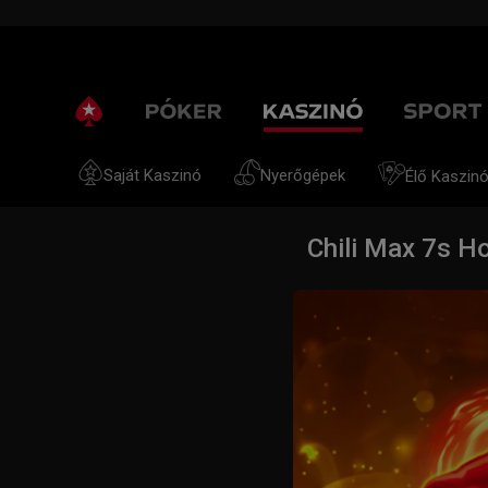
Saját Kaszinó
Nyerőgépek
Élő Kaszin
Chili Max 7s H