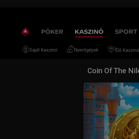
Saját Kaszinó
Nyerőgépek
Élő Kaszin
Coin Of The Nil