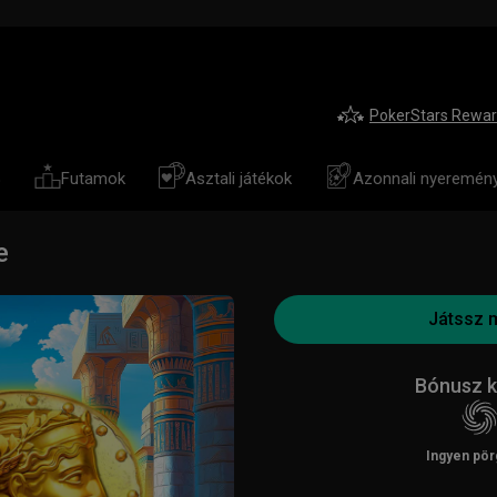
PokerStars Rewa
Futamok
Asztali játékok
Azonnali nyeremén
ó
e
Játssz 
Bónusz 
Ingyen pör