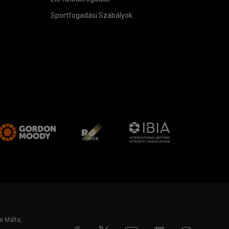
Sportfogadási Szabályok
Labs
gamblingtherapy
ESSA
e Málta,