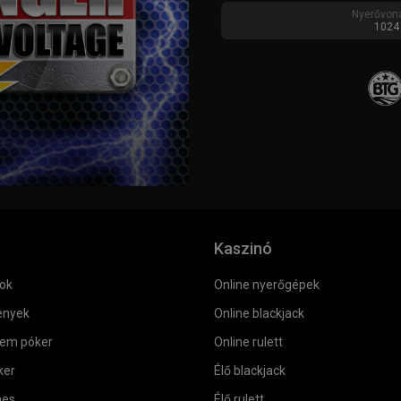
Nyerővon
1024
Kaszinó
kok
Online nyerőgépek
enyek
Online blackjack
dem póker
Online rulett
ker
Élő blackjack
es
Élő rulett