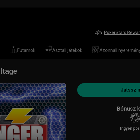
PokerStars Rewa
Futamok
Asztali játékok
Azonnali nyeremén
ó
ltage
Játssz 
Bónusz 
Ingyen pör