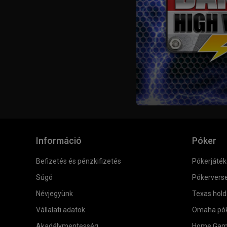
Információ
Póker
Befizetés és pénzkifizetés
Pókerjáté
Súgó
Pókervers
Névjegyünk
Texas hol
Vállalati adatok
Omaha pó
Akadálymentesség
Home Gam