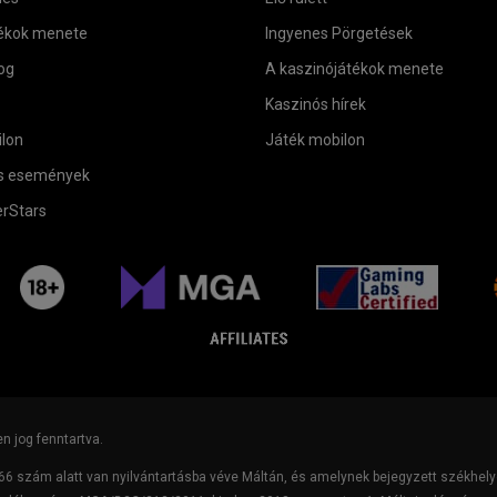
tékok menete
Ingyenes Pörgetések
og
A kaszinójátékok menete
Kaszinós hírek
ilon
Játék mobilon
es események
rStars
terLogo
plus18
mga
gaming
affiliates
n jog fenntartva.
6 szám alatt van nyilvántartásba véve Máltán, és amelynek bejegyzett székhely