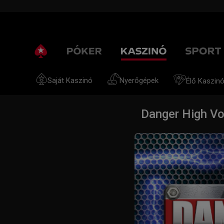
Saját Kaszinó
Nyerőgépek
Élő Kaszin
Danger High Vo