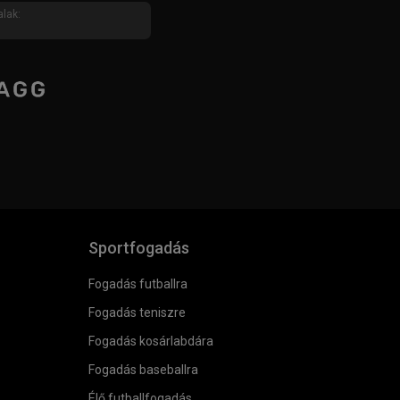
alak
:
Sportfogadás
Fogadás futballra
Fogadás teniszre
Fogadás kosárlabdára
Fogadás baseballra
Élő futballfogadás