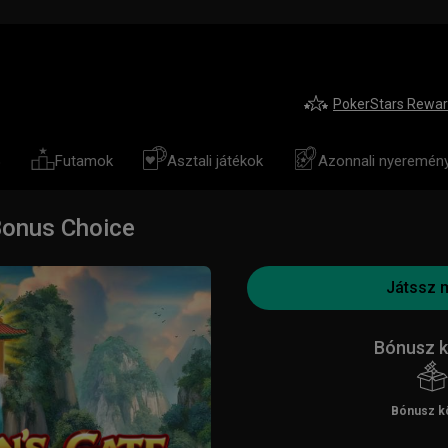
PokerStars Rewa
Futamok
Asztali játékok
Azonnali nyeremén
ó
Bonus Choice
Játssz 
Bónusz 
Bónusz k