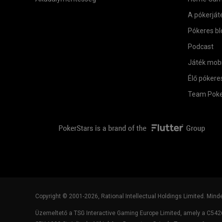
A pókerjá
Pókeres bl
Podcast
Játék mob
Élő póker
Team Poke
flut
Copyright © 2001-2026, Rational Intellectual Holdings Limited. Minde
Üzemeltető a TSG Interactive Gaming Europe Limited, amely a C5426