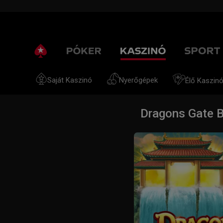
Saját Kaszinó
Nyerőgépek
Élő Kaszin
Dragons Gate 