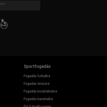
alak
:
Sportfogadás
Fogadás futballra
Fogadás teniszre
Fogadás kosárlabdára
Fogadás baseballra
Élő futballfogadás