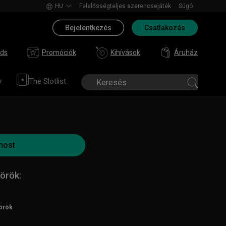
HU
Felelősségteljes szerencsejáték
Súgó
Bejelentkezés
Csatlakozás
rds
Promóciók
Kihívások
Áruház
y
The Slotlist
most
körök
:
örök