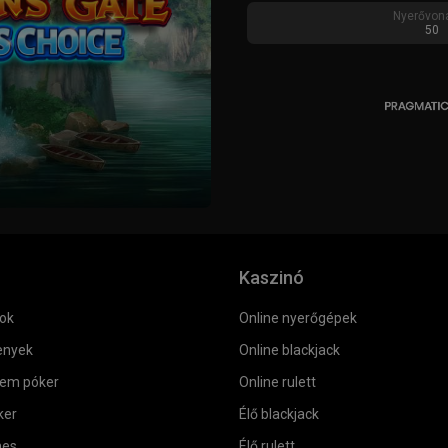
Nyerővon
50
Kaszinó
kok
Online nyerőgépek
enyek
Online blackjack
dem póker
Online rulett
ker
Élő blackjack
es
Élő rulett