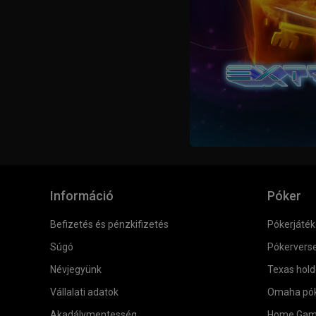
Információ
Póker
Befizetés és pénzkifizetés
Pókerjáté
Súgó
Pókervers
Névjegyünk
Texas hol
Vállalati adatok
Omaha pó
Akadálymentesség
Home Gam