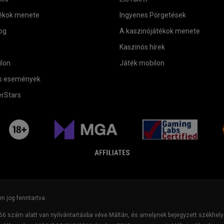
tékok menete
Ingyenes Pörgetések
og
A kaszinójátékok menete
Kaszinós hírek
ilon
Játék mobilon
es események
rStars
terLogo
plus18
mga
gaming
affiliates
n jog fenntartva.
6 szám alatt van nyilvántartásba véve Máltán, és amelynek bejegyzett székhely