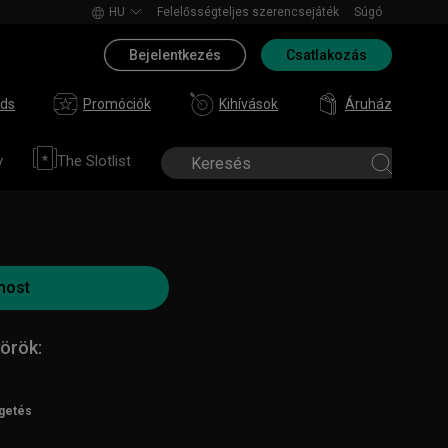
HU
Felelősségteljes szerencsejáték
Súgó
Bejelentkezés
Csatlakozás
rds
Promóciók
Kihívások
Áruház
y
The Slotlist
most
körök
:
getés