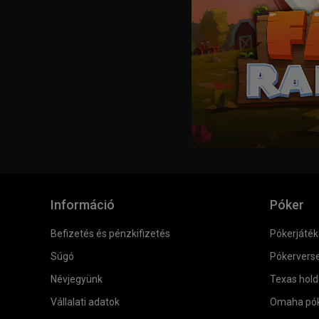
Információ
Póker
Befizetés és pénzkifizetés
Pókerjáté
Súgó
Pókervers
Névjegyünk
Texas hol
Vállalati adatok
Omaha pó