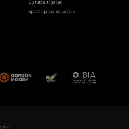
Élő futballfogadás
Sportfogadási Szabályok
Labs
gamblingtherapy
ESSA
e Málta,