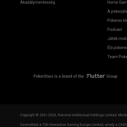
Akadálymentesség
Home Gam
A pókerjá
Pókeres bl
Podcast
Játék mob
Élő póker
Team Poke
flut
Copyright © 2001-2026, Rational Intellectual Holdings Limited. Minde
Üzemeltető a TSG Interactive Gaming Europe Limited, amely a C5426