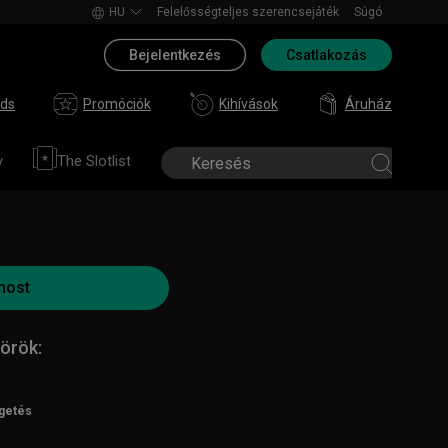
HU
Felelősségteljes szerencsejáték
Súgó
Bejelentkezés
Csatlakozás
rds
Promóciók
Kihívások
Áruház
y
The Slotlist
most
körök
:
getés