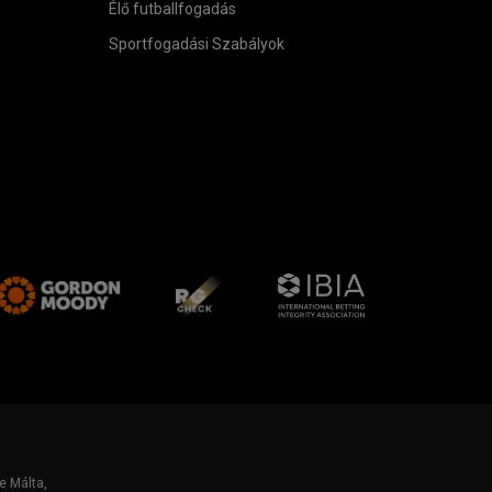
Élő futballfogadás
Sportfogadási Szabályok
Labs
gamblingtherapy
ESSA
e Málta,