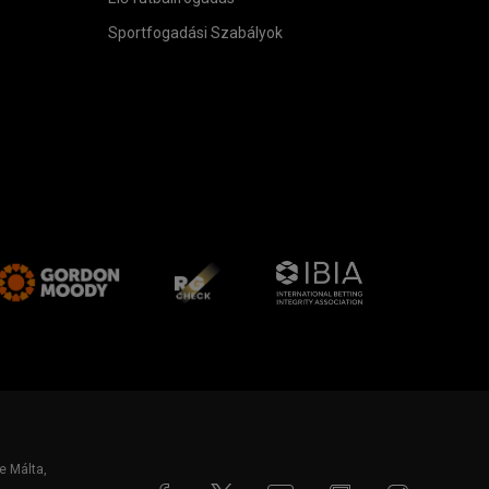
Sportfogadási Szabályok
Labs
gamblingtherapy
ESSA
e Málta,