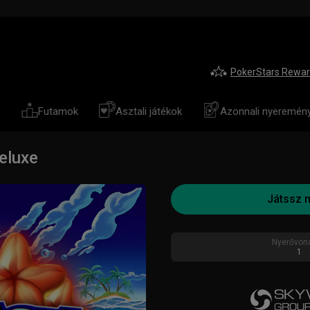
PokerStars Rewa
Futamok
Asztali játékok
Azonnali nyeremén
ó
eluxe
Játssz 
Nyerővon
1