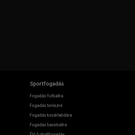
Sportfogadás
Fogadás futballra
Fogadás teniszre
Fogadás kosárlabdára
Fogadás baseballra
Élő futballfogadás