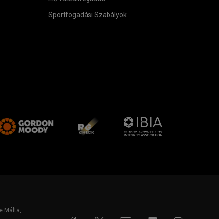
Sportfogadási Szabályok
Labs
gamblingtherapy
ESSA
e Málta,