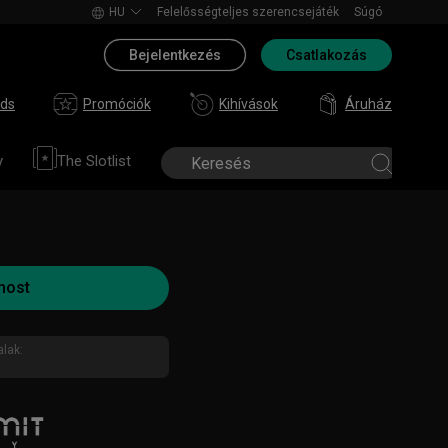
HU
Felelősségteljes szerencsejáték
Súgó
Bejelentkezés
Csatlakozás
rds
Promóciók
Kihívások
Áruház
y
The Slotlist
most
alak
: