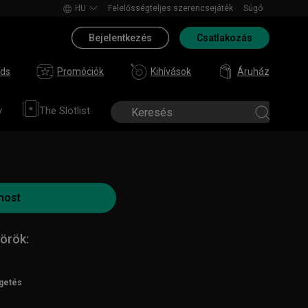
HU
Felelősségteljes szerencsejáték
Súgó
Bejelentkezés
Csatlakozás
rds
Promóciók
Kihívások
Áruház
y
The Slotlist
most
körök
:
getés