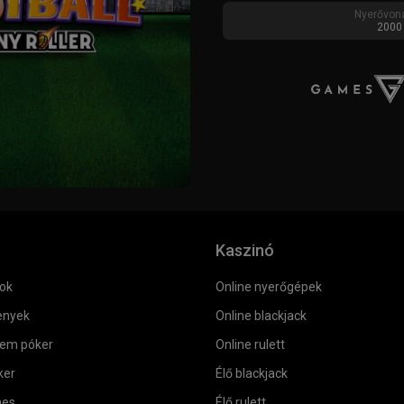
Nyerővon
2000
Kaszinó
kok
Online nyerőgépek
enyek
Online blackjack
dem póker
Online rulett
ker
Élő blackjack
es
Élő rulett