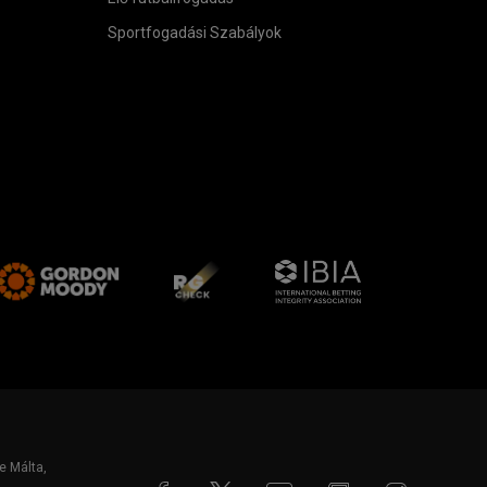
Sportfogadási Szabályok
Labs
gamblingtherapy
ESSA
e Málta,