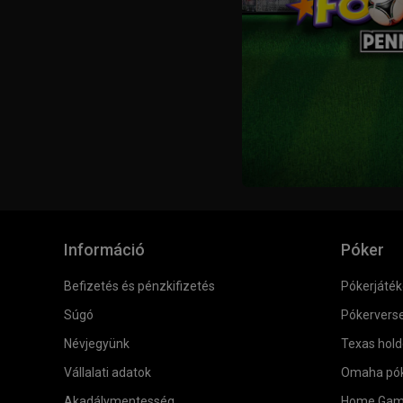
Információ
Póker
Befizetés és pénzkifizetés
Pókerjáté
Súgó
Pókervers
Névjegyünk
Texas hol
Vállalati adatok
Omaha pó
Akadálymentesség
Home Gam