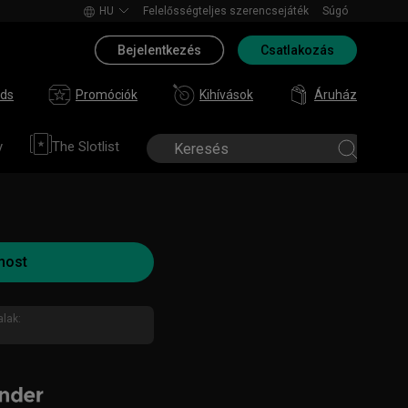
HU
Felelősségteljes szerencsejáték
Súgó
Bejelentkezés
Csatlakozás
rds
Promóciók
Kihívások
Áruház
y
The Slotlist
most
alak
: