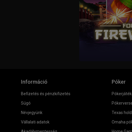
Információ
Póker
Befizetés és pénzkifizetés
Pókerjáté
Súgó
Pókervers
Névjegyünk
Texas hol
Vállalati adatok
Omaha pó
Akadálymentesség
Home Gam