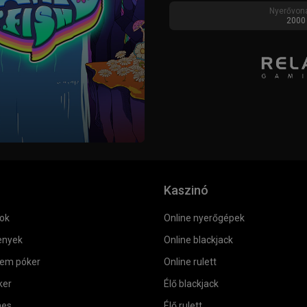
Nyerővon
2000
Kaszinó
kok
Online nyerőgépek
enyek
Online blackjack
dem póker
Online rulett
ker
Élő blackjack
es
Élő rulett