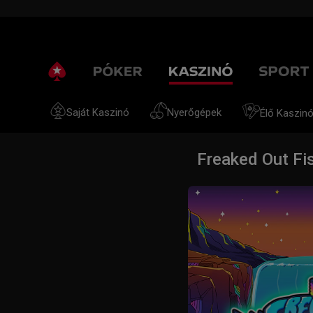
Saját Kaszinó
Nyerőgépek
Élő Kaszin
Freaked Out Fi