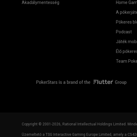
Akadálymentesség
Home Gam
A pókerjá
Pókeres bl
Podcast
Játék mob
Élő póker
Team Poke
flut
Copyright © 2001-2026, Rational Intellectual Holdings Limited. Minde
Üzemeltető a TSG Interactive Gaming Europe Limited, amely a C5426