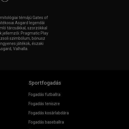
 mitológiai témájú Gates of
játékosai Asgard legendái
mló tárcsákkal, szorzókkal
k jellemzői: Pragmatic Play
dzsoli szimbólum, bónusz
 ingyenes játékok, északi
Asgard, Valhalla.
Sportfogadás
Fogadás futballra
Fogadás teniszre
Fogadás kosárlabdára
Fogadás baseballra