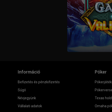
Információ
Póker
Befizetés és pénzkifizetés
Pókerjáté
Súgó
Pókervers
Névjegyünk
Texas hol
Vállalati adatok
Omaha pó