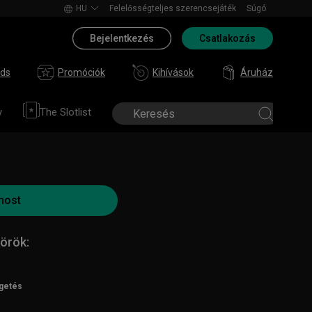
HU
Felelősségteljes szerencsejáték
Súgó
Bejelentkezés
Csatlakozás
rds
Promóciók
Kihívások
Áruház
y
The Slotlist
most
körök
:
getés