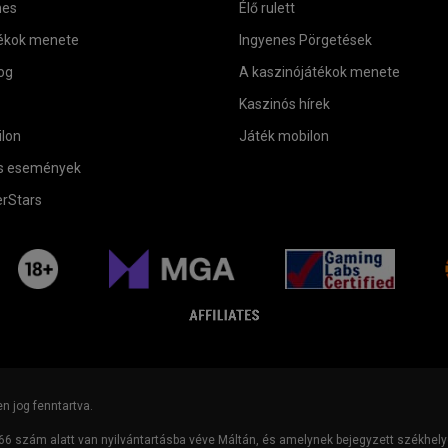
es
Élő rulett
tékok menete
Ingyenes Pörgetések
og
A kaszinójátékok menete
Kaszinós hírek
ilon
Játék mobilon
es események
rStars
terLogo
plus18
mga
gaming
affiliates
n jog fenntartva.
6 szám alatt van nyilvántartásba véve Máltán, és amelynek bejegyzett székhely