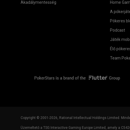
Akadálymentesség
Home Gam
A pókerjá
Pókeres bl
Podcast
Játék mob
Élő póker
Team Poke
flut
Copyright © 2001-2026, Rational Intellectual Holdings Limited. Minde
Üzemeltető a TSG Interactive Gaming Europe Limited, amely a C5426