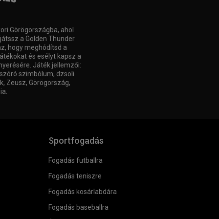
kori Görögországba, ahol
 játssz a Golden Thunder
az, hogy meghódítsd a
játékokat és esélyt kapsz a
yerésére. Játék jellemzői:
szóró szimbólum, dzsoli
k, Zeusz, Görögország,
ia.
Sportfogadás
Fogadás futballra
Fogadás teniszre
Fogadás kosárlabdára
Fogadás baseballra