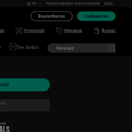
HU
Felelősségteljes szerencsejáték
Súgó
Bejelentkezés
Csatlakozás
rds
Promóciók
Kihívások
Áruház
y
The Slotlist
most
alak
: