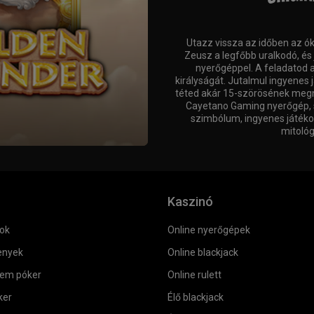
Utazz vissza az időben az ó
Zeusz a legfőbb uralkodó, és
nyerőgéppel. A feladatod 
királyságát. Jutalmul ingyenes 
téted akár 15-szörösének megn
Cayetano Gaming nyerőgép, 
szimbólum, ingyenes játéko
mitológ
Kaszinó
kok
Online nyerőgépek
enyek
Online blackjack
dem póker
Online rulett
ker
Élő blackjack