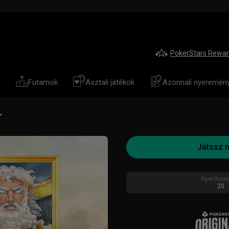
PokerStars Rewa
Futamok
Asztali játékok
Azonnali nyeremén
ó
r
Játssz 
Nyerővon
20