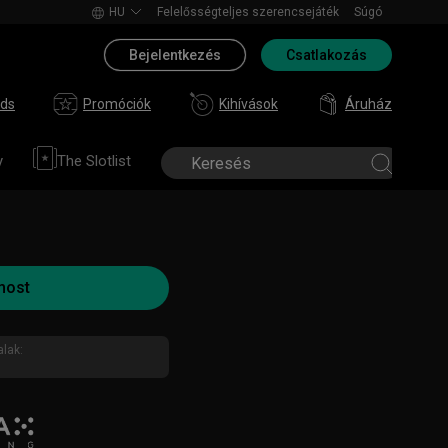
HU
Felelősségteljes szerencsejáték
Súgó
Bejelentkezés
Csatlakozás
rds
Promóciók
Kihívások
Áruház
y
The Slotlist
most
alak
: