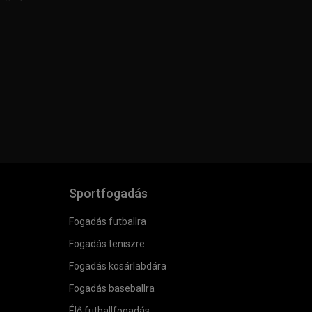
Sportfogadás
Fogadás futballra
Fogadás teniszre
Fogadás kosárlabdára
Fogadás baseballra
Élő futballfogadás