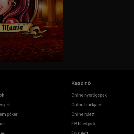
Kaszinó
kok
Online nyerőgépek
enyek
Online blackjack
dem póker
Online rulett
ker
Élő blackjack
es
Élő rulett