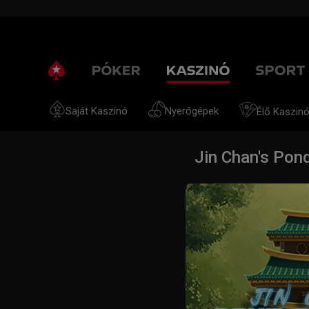
Saját Kaszinó
Nyerőgépek
Élő Kaszin
Jin Chan's Pon