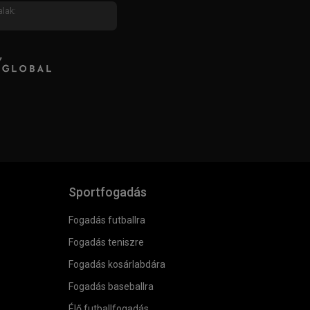
alak
:
Sportfogadás
Fogadás futballra
Fogadás teniszre
Fogadás kosárlabdára
Fogadás baseballra
Élő futballfogadás