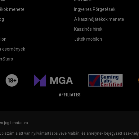
tékok menete
Ingyenes Pörgetések
og
A kaszinójátékok menete
Kaszinós hírek
ilon
Játék mobilon
es események
rStars
terLogo
plus18
mga
gaming
affiliates
n jog fenntartva.
6 szám alatt van nyilvántartásba véve Máltán, és amelynek bejegyzett székhely