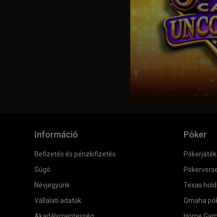
Információ
Póker
Befizetés és pénzkifizetés
Pókerjáté
Súgó
Pókervers
Névjegyünk
Texas hol
Vállalati adatok
Omaha pó
Akadálymentesség
Home Gam