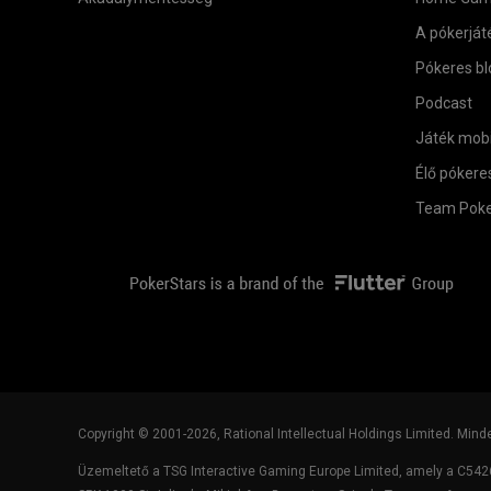
A pókerjá
Pókeres bl
Podcast
Játék mob
Élő póker
Team Poke
flut
Copyright © 2001-2026, Rational Intellectual Holdings Limited. Minde
Üzemeltető a TSG Interactive Gaming Europe Limited, amely a C5426