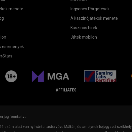
tékok menete
Ingyenes Pörgetések
og
A kaszinójátékok menete
Kaszinós hírek
ilon
Játék mobilon
es események
rStars
terLogo
plus18
mga
gaming
affiliates
n jog fenntartva.
6 szám alatt van nyilvántartásba véve Máltán, és amelynek bejegyzett székhely