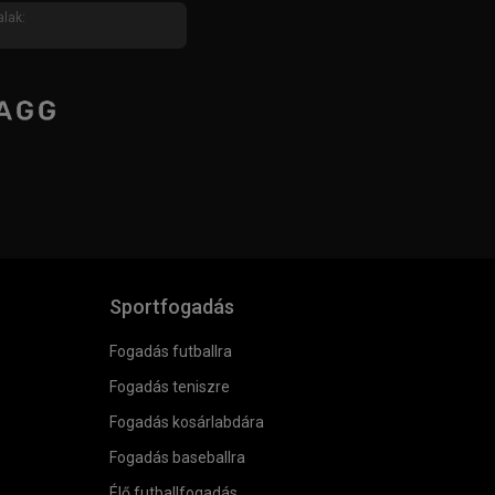
alak
:
Sportfogadás
Fogadás futballra
Fogadás teniszre
Fogadás kosárlabdára
Fogadás baseballra
Élő futballfogadás