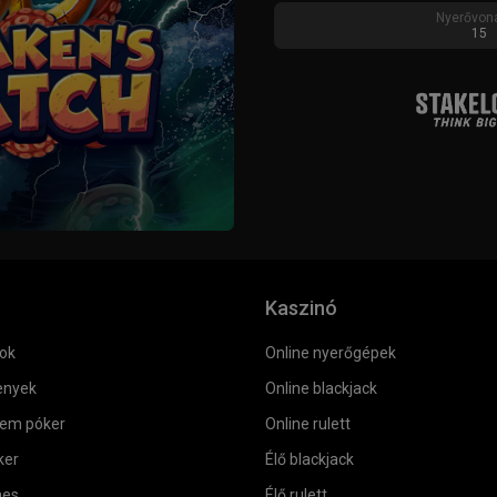
Nyerővon
15
Kaszinó
kok
Online nyerőgépek
enyek
Online blackjack
dem póker
Online rulett
ker
Élő blackjack
es
Élő rulett