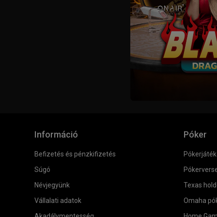
Információ
Póker
Befizetés és pénzkifizetés
Pókerjáté
Súgó
Pókervers
Névjegyünk
Texas hol
Vállalati adatok
Omaha pó
Akadálymentesség
Home Gam