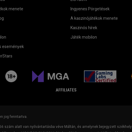
tékok menete
Ingyenes Pörgetések
og
A kaszinójátékok menete
Kaszinós hírek
ilon
Játék mobilon
es események
rStars
terLogo
plus18
mga
gaming
affiliates
n jog fenntartva.
6 szám alatt van nyilvántartásba véve Máltán, és amelynek bejegyzett székhely