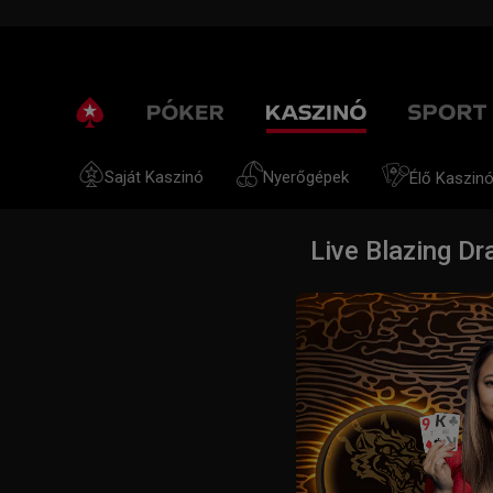
Saját Kaszinó
Nyerőgépek
Élő Kaszin
Live Blazing Dr