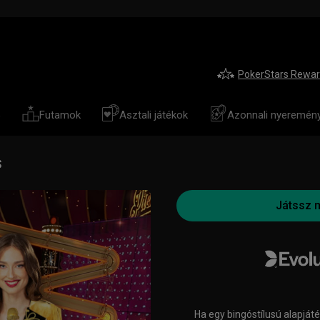
PokerStars Rewa
Futamok
Asztali játékok
Azonnali nyeremén
ó
s
Játssz 
Ha egy bingóstílusú alapját