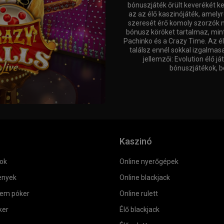
bónuszjáték őrült keverékét ke
az az élő kaszinójáték, amelyr
szeresét érő komoly szorzók 
bónusz köröket tartalmaz, mint 
Pachinko és a Crazy Time. Az é
találsz ennél sokkal izgalma
jellemzői: Evolution élő já
bónuszjátékok, b
Kaszinó
kok
Online nyerőgépek
enyek
Online blackjack
dem póker
Online rulett
ker
Élő blackjack