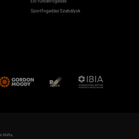
Élő futballfogadás
Sportfogadási Szabályok
Labs
gamblingtherapy
ESSA
e Málta,