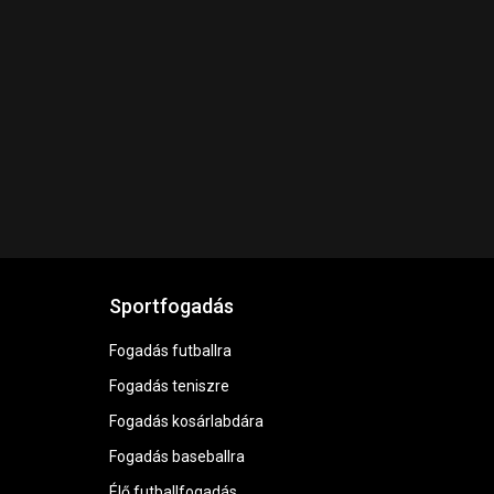
Sportfogadás
Fogadás futballra
Fogadás teniszre
Fogadás kosárlabdára
Fogadás baseballra
Élő futballfogadás