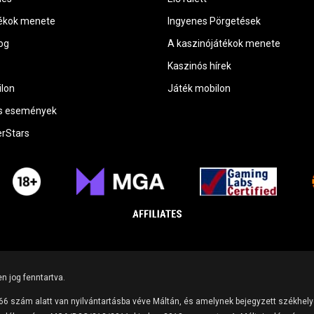
tékok menete
Ingyenes Pörgetések
og
A kaszinójátékok menete
Kaszinós hírek
ilon
Játék mobilon
es események
rStars
terLogo
plus18
mga
gaming
affiliates
n jog fenntartva.
6 szám alatt van nyilvántartásba véve Máltán, és amelynek bejegyzett székhely