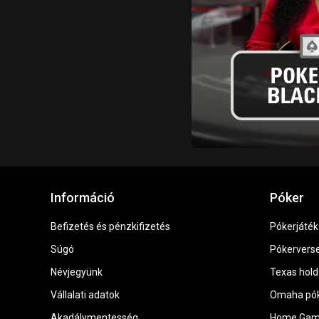
Információ
Póker
Befizetés és pénzkifizetés
Pókerjáté
Súgó
Pókervers
Névjegyünk
Texas hol
Vállalati adatok
Omaha pó
Akadálymentesség
Home Gam