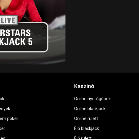
Kaszinó
kok
Online nyerőgépek
enyek
Online blackjack
dem póker
Online rulett
ker
Élő blackjack
es
Élő rulett