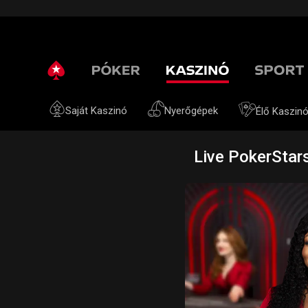
Saját Kaszinó
Nyerőgépek
Élő Kaszin
Live PokerStar