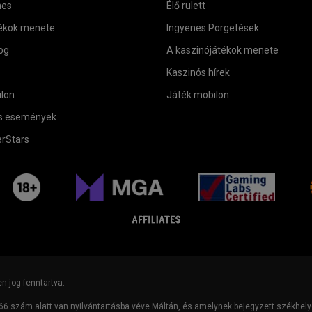
es
Élő rulett
tékok menete
Ingyenes Pörgetések
og
A kaszinójátékok menete
Kaszinós hírek
ilon
Játék mobilon
es események
rStars
terLogo
plus18
mga
gaming
affiliates
n jog fenntartva.
6 szám alatt van nyilvántartásba véve Máltán, és amelynek bejegyzett székhely