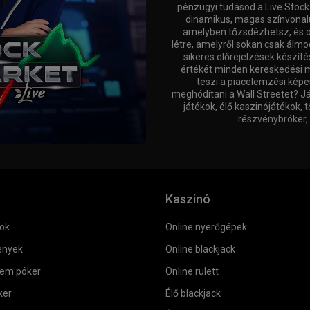
pénzügyi tudásod a Live Stock
dinamikus, magas színvonalú
amelyben tőzsdézhetsz, és o
létre, amelyről sokan csak álmod
sikeres előrejelzések készíté
értékét minden kereskedési 
teszi a piacelemzési képe
meghódítani a Wall Streetet? Ját
játékok, élő kaszinójátékok, 
részvénybróker, 
Kaszinó
kok
Online nyerőgépek
enyek
Online blackjack
dem póker
Online rulett
ker
Élő blackjack