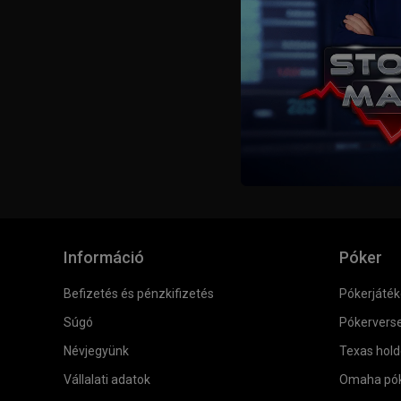
Információ
Póker
Befizetés és pénzkifizetés
Pókerjáté
Súgó
Pókervers
Névjegyünk
Texas hol
Vállalati adatok
Omaha pó