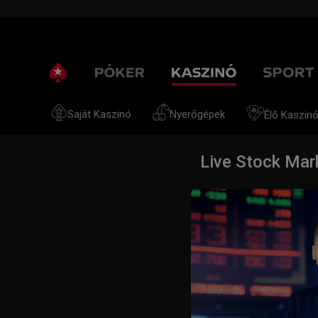
Saját Kaszinó
Nyerőgépek
Élő Kaszin
Live Stock Mar